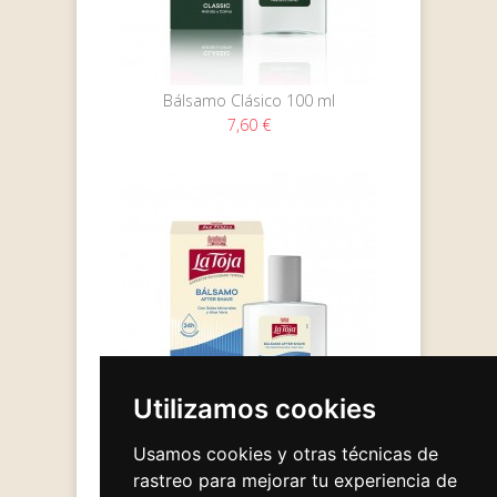
Bálsamo Clásico 100 ml
7,60 €
Utilizamos cookies
Usamos cookies y otras técnicas de
Bálsamo Sensible 100 ml
rastreo para mejorar tu experiencia de
7,60 €