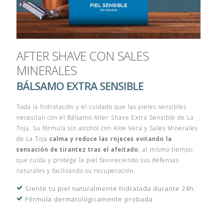
AFTER SHAVE CON SALES
MINERALES
BÁLSAMO EXTRA SENSIBLE
Toda la hidratación y el cuidado que las pieles sensibles
necesitan con el Bálsamo Alter Shave Extra Sensible de La
Toja. Su fórmula sin alcohol con Aloe Vera y Sales Minerales
de La Toja
calma y reduce las rojeces evitando la
sensación de tirantez tras el afeitado
, al mismo tiempo
que cuida y protege la piel favoreciendo sus defensas
naturales y facilitando su recuperación.
Siente tu piel naturalmente hidratada durante 24h.
Fórmula dermatológicamente probada.