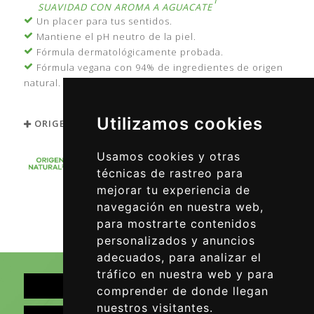
1
SUAVIDAD CON AROMA A AGUACATE
Un placer para tus sentidos.
Mantiene el pH neutro de la piel.
Fórmula dermatológicamente probada.
Fórmula vegana con 94% de ingredientes de origen
natural.
Utilizamos cookies
ORIGEN E INGREDIENTES
Usamos cookies y otras
técnicas de rastreo para
mejorar tu experiencia de
1 Perfume con aroma a Aguacate
navegación en nuestra web,
2 Según norma ISO 16128, incluyendo agua
3 Sin ingredientes de origen animal
para mostrarte contenidos
4 Excluyendo el tapón y la etiqueta
personalizados y anuncios
adecuados, para analizar el
tráfico en nuestra web y para
comprender de donde llegan
nuestros visitantes.