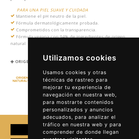
PARA UNA PIEL SUAVE Y CUIDADA
Mantiene el pH neutro de la piel.
Fórmula dermatológicamente probada.
Comprometidos con la transparencia.
Fórmula vegana con 94% de ingredientes de origen
natural.
Utilizamos cookies
ORIGEN E INGREDIENTES
Usamos cookies y otras
técnicas de rastreo para
mejorar tu experiencia de
navegación en nuestra web,
1 Según norma ISO 16128, incluyendo agua
2 Sin ingredientes de origen animal
para mostrarte contenidos
3 Excluyendo el tapón y la etiqueta
personalizados y anuncios
adecuados, para analizar el
tráfico en nuestra web y para
comprender de donde llegan