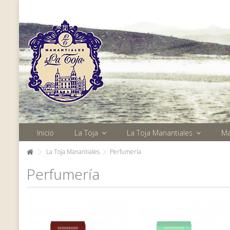
Inicio
La Toja
La Toja Manantiales
M
La Toja Manantiales
Perfumería
Perfumería