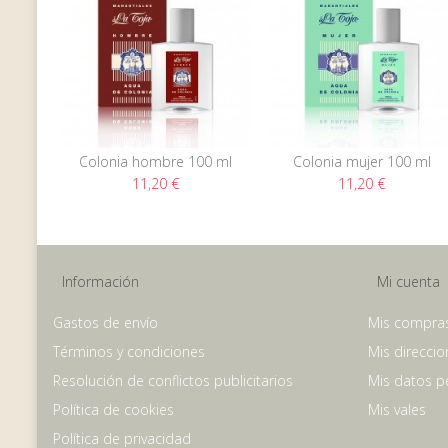
Colonia hombre 100 ml
Colonia mujer 100 ml
11,20 €
11,20 €
Información
Mi cuenta
Gastos de envío
Mis compra
Términos y condiciones
Mis direccio
Resolución de conflictos publicitarios
Mis datos p
Política de cookies
Mis vales
Política de privacidad