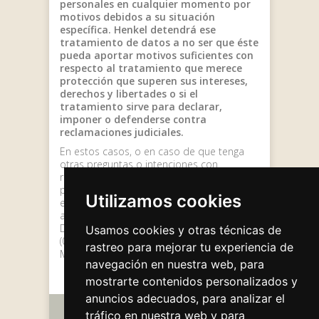
personales en cualquier momento por
motivos debidos a su situación
específica. Henkel detendrá ese
tratamiento de datos a no ser que éste
pueda aportar motivos suficientes con
respecto al tratamiento que merece
protección que superen sus intereses,
derechos y libertades o si el
tratamiento sirve para declarar,
imponer o defenderse contra
reclamaciones judiciales.
En estos casos, o en caso de que tenga
otras preguntas o intenciones con
respecto a lo relativo a sus datos
personales, envíe un mensaje de correo
Utilizamos cookies
electrónico o una carta por correo postal
a la atención del Director de Protección de
Datos, Henkel Ibérica, S. A., C/ Bilbao, 72-84
Usamos cookies y otras técnicas de
(08005, Barcelona) (E-
rastreo para mejorar tu experiencia de
Mail:
proteccion.datos@henkel.com
).
navegación en nuestra web, para
mostrarte contenidos personalizados y
anuncios adecuados, para analizar el
tráfico en nuestra web y para