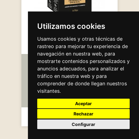
Utilizamos cookies
JABON MAGNO 200 gr
3,35 €
Usamos cookies y otras técnicas de
rastreo para mejorar tu experiencia de
navegación en nuestra web, para
mostrarte contenidos personalizados y
Información
anuncios adecuados, para analizar el
tráfico en nuestra web y para
Mi cuenta
comprender de donde llegan nuestros
visitantes.
Información de la tienda
Aceptar
Rechazar
2026 Henkel Ibérica, S.A.
Configurar