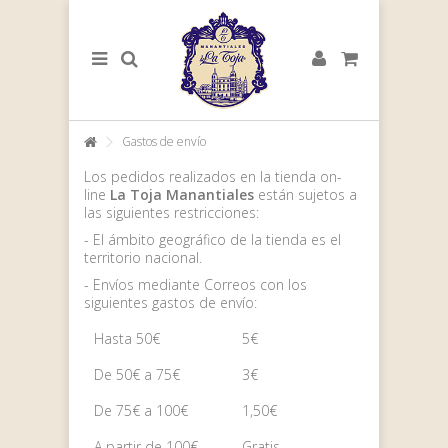
Gastos de envío
Los pedidos realizados en la tienda on-
line
La Toja Manantiales
están sujetos a
las siguientes restricciones:
- El ámbito geográfico de la tienda es el
territorio nacional.
- Envíos mediante Correos con los
siguientes gastos de envío:
Hasta 50€
5€
De 50€ a 75€
3€
De 75€ a 100€
1,50€
A partir de 100€
Gratis